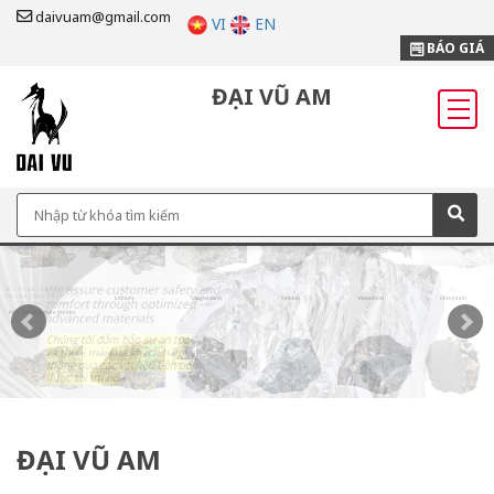
daivuam@gmail.com
VI
EN
BÁO GIÁ
ĐẠI VŨ AM
ĐẠI VŨ AM