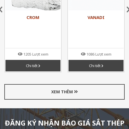
‹
CROM
VANADI
1205 Lượt xem
1086 Lượt xem
Chi tiết
Chi tiết
XEM THÊM
ĐĂNG KÝ NHẬN BÁO GIÁ SẮT THÉP