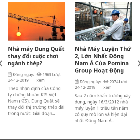
Nhà máy Dung Quất
Nhà Máy Luyện Thứ
thay đổi cuộc chơi
2, Lớn Nhất Đông
‹
ngành thép?
Nam Á Của Pomina
Group Hoạt Động
Đăng ngày:
1963 Lượt
24-12-2019
xem
Đăng ngày:
2074 Lượt
24-12-2019
xem
Theo nhận định của Công
ty chứng khoán KIS Việt
Sau 2 năm khẩn trương xây
Nam (KIS), Dung Quất sẽ
dựng, ngày 16/3/2012 nhà
thay đổi thị trường thép dài
máy luyện 1 triệu tấn năm
trong nước. Giai đoạn...
có quy mô lớn và hiện đại
nhất Đông Nam Á...